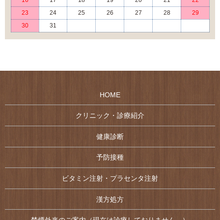
16
17
18
19
20
21
22
23
24
25
26
27
28
29
30
31
HOME
クリニック・診療紹介
健康診断
予防接種
ビタミン注射・プラセンタ注射
漢方処方