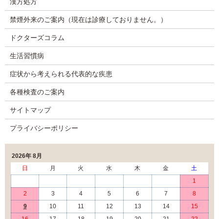
漢方処方
禁煙外来のご案内（現在は診療しておりません。）
ドクターズコラム
生活習慣病
症状から考えられる代表的な疾患
各種検査のご案内
サイトマップ
プライバシーポリシー
2026年 8月
日
月
火
水
木
金
土
1
2
3
4
5
6
7
8
9
10
11
12
13
14
15