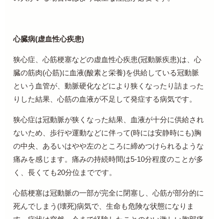
心臓病
(
虚血性心疾患
)
狭心症、心筋梗塞などの虚血性心疾患
(
冠動脈疾患
)
は、心
臓の筋肉
(
心筋
)
に血液
(
酸素と栄養
)
を供給している冠動脈
という血管が、動脈硬化などにより狭くなったり詰まった
りした結果、心筋の血液が不足して発症する病気です。
狭心症は冠動脈が狭くなった結果、血液が十分に供給され
ないため、歩行や運動などに伴って
(
時には安静時にも
)
胸
の中央、あるいはやや左のところに締めつけられるような
痛みを感じます。痛みの持続時間は
5-10
分程度のことが多
く、長くても
20
分位までです。
心筋梗塞は冠動脈の一部が完全に閉塞し、心筋が部分的に
死んでしまう
(
壊死
)
病気で、生命も危険な状態になりま