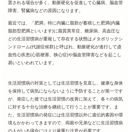
置される場合が多く、動脈硬化を促進して心臓病、脳血管
障害、腎臓病などの原因になります。
最近では、「肥満」特に内臓に脂肪が蓄積した肥満
(
内臓
脂肪型肥満といいます
)
に脂質異常症、糖尿病、高血圧な
どの生活習慣病が重複して存在する状態はメタボリックシ
ンドローム
(
代謝症候群
)
と呼ばれ、動脈硬化が進行して虚
血性心疾患
(
心筋梗塞、狭心症
)
や脳血管障害などを起こし
易いといわれています。
生活習慣病の対策としては生活習慣を見直し、健康な身体
を保持して病気にならないように予防することが第一です
が、発症した後では生活習慣の改善に加えて、各々の病気
に対する十分な治療を継続して行うことが重要です。ま
た、生活習慣病の発症には生活習慣以外に遺伝的素因や環
境もかかわってきますので、両親や兄弟などに生活習慣病
の人がいる場合にはより厳重な注意が必要です。