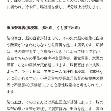
す。症状は突然、今まで経験したことのない激しい胸部痛
に襲われ、冷や汗、嘔吐感を催し、
15
分以上持続します。
脳血管障害
(
脳梗塞、脳出血、くも膜下出血
)
脳梗塞は、脳の血管が詰まって、その先の脳の細胞に血液
や酸素がいきわたらなくなり障害を起こす病気です。症状
は、その障害を受けた場所や大きさによって様々ですが、
左右どちらかの手足の麻痺や言語障害、視覚異常、意識の
障害、などの症状が突然起こります。脳梗塞はその成因に
よって、ラクナ梗塞、アテローム血栓性脳梗塞、脳塞栓な
どに分かれますが、小渕元首相や長島元監督の脳梗塞の原
因は不整脈
(
心房細動
)
による心原性脳塞栓と考えられてい
ます。
脳出血は、そのほとんどは高血圧症が基盤にあって、脳の
深部の細い血管が破綻して脳実質内に出血を起こす、高血