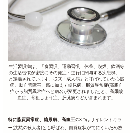
生活習慣病は、「食習慣、運動習慣、休養、喫煙、飲酒等
の生活習慣が密接にその発症・進行に関与する疾患群」、
と定義されています。従来「成人病」と呼ばれていた心臓
病、脳血管障害、癌に加えて糖尿病、脂質異常症
(
高脂血
症から脂質異常症へと病名が変更されました
)
と、高尿酸
血症、骨粗しょう症、肝臓病などが含まれます。
特に脂質異常症、糖尿病、高血圧
の
3
つはサイレントキラ
ー
(
沈黙の殺人者
)
とも呼ばれ、自覚症状がでにくいため放