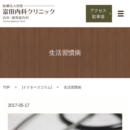
アクセス
メ
駐車場
生活習慣病
TOP
[
ドクターズコラム
]
生活習慣病
2017-05-17