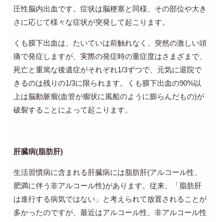
圧性脳内出血です。症状は脳梗塞と同様、その部位や大き
さに応じて様々な症状が突発して起こります。
くも膜下出血は、たいていは前触れなく、突然の激しい頭
痛で発症しますが、実際の発症時の重症度はさまざまで、
死亡と重篤な後遺症がそれぞれ
1/3
ずつで、元気に退院で
きるのは残りの
1/3
に限られます。くも膜下出血の
90%
以
上は脳動脈瘤
(
血管が瘤状に風船のように膨らんだもの
)
が
破裂することによって起こります。
肝臓病
(
脂肪肝
)
生活習慣病に含まれる肝臓病には脂肪肝
(
アルコール性、
肥満に伴う非アルコール性
)
があります。従来、「脂肪肝
は進行する病気ではない」と考えられて放置されることが
多かったのですが、最近はアルコール性、非アルコール性